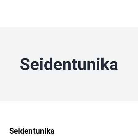
Zum
Inhalt
springen
Seidentunika
Seidentunika