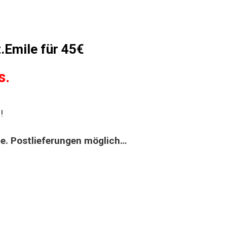
t.Emile für 45€
s.
!
ge. Postlieferungen möglich…