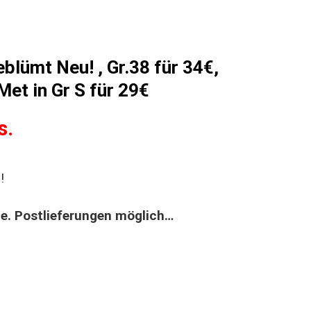
blümt Neu! , Gr.38 für 34€,
et in Gr S für 29€
s.
!
ge. Postlieferungen möglich…