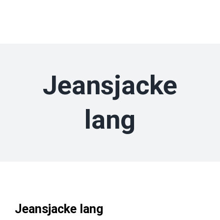
Zum
Inhalt
springen
Jeansjacke
lang
Jeansjacke lang